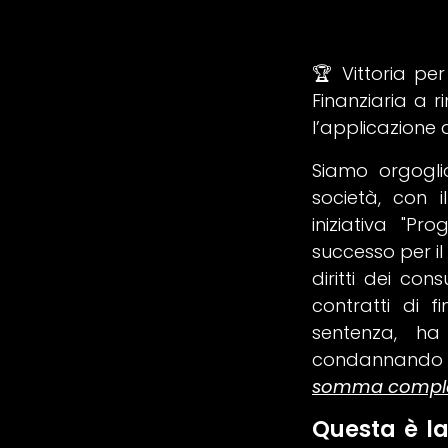
🏆 Vittoria pe
Finanziaria a 
l’applicazione 
Siamo orgoglio
società, con i
iniziativa "P
successo per i
diritti dei co
contratti di 
sentenza, ha
condannando un 
somma compless
Questa è la