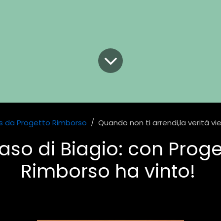
 da Progetto Rimborso
Quando non ti arrendi,la verità viene a galla: rest
caso di Biagio: con Prog
Rimborso ha vinto!