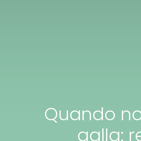
Quando non 
galla: r