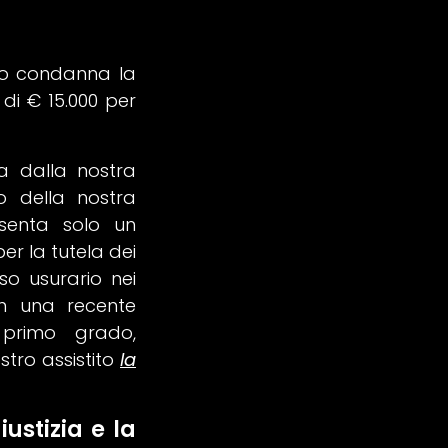
ino condanna la
di € 15.000 per
ta dalla nostra
to della nostra
esenta solo un
r la tutela dei
so usurario nei
on una recente
 primo grado,
stro assistito
la
ustizia e la