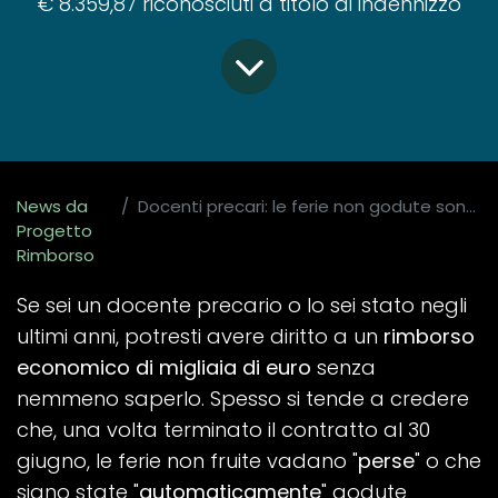
€ 8.359,87 riconosciuti a titolo di indennizzo
News da
Docenti precari: le ferie non godute sono un diritto monetizzabile. Ecco come recuperare migliaia di euro
Progetto
Rimborso
Se sei un docente precario o lo sei stato negli
ultimi anni, potresti avere diritto a un
rimborso
economico di migliaia di euro
senza
nemmeno saperlo. Spesso si tende a credere
che, una volta terminato il contratto al 30
giugno, le ferie non fruite vadano "
perse
" o che
siano state "
automaticamente
" godute